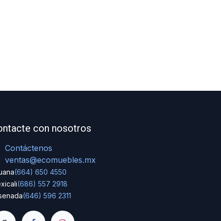
ontacte con nosotros
Contáctenos
ventas@ecomuebles.mx
juana
(664) 650 4550
xicali
(686) 557 2918
senada
(646) 596 2311