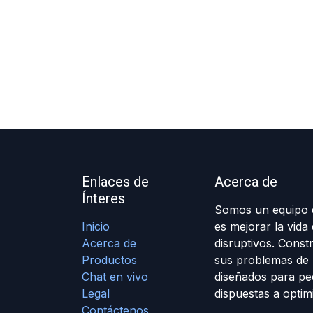
Enlaces de
Acerca de
Ínteres
Somos un equipo d
Inicio
es mejorar la vida
Acerca de
disruptivos. Cons
Productos
sus problemas de 
Chat en vivo
diseñados para p
Legal
dispuestas a optim
Contáctenos