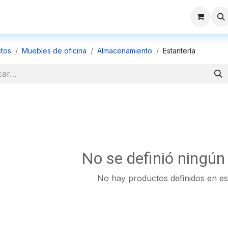
Productos
Modelos 3D
Catálogos
Sucursales
Contáct
tos
Muebles de oficina
Almacenamiento
Estantería
No se definió ningún
No hay productos definidos en es